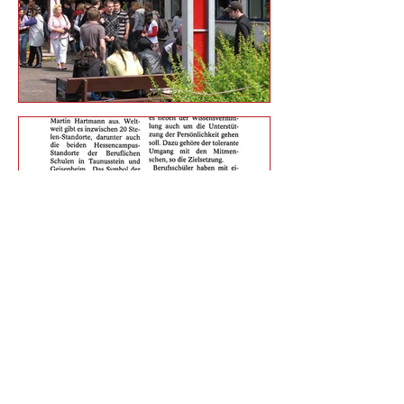
NETZWERK | STELEN der
TOLERANZ e.V.