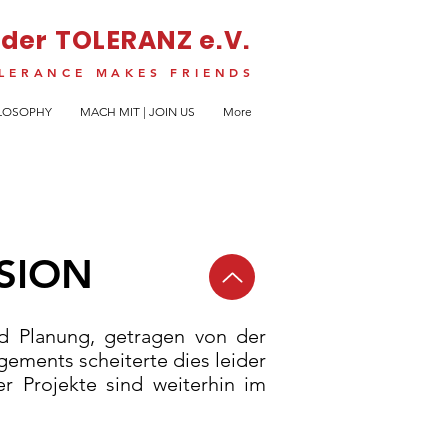
 der TOLERANZ e.V.
LERANCE MAKES FRIENDS
ILOSOPHY
MACH MIT | JOIN US
More
SSION
d Planung, getragen von der
ements scheiterte dies leider
r Projekte sind weiterhin im